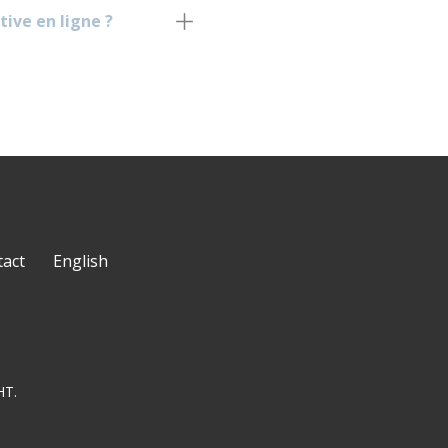
ive en ligne ?
act
English
GHT.